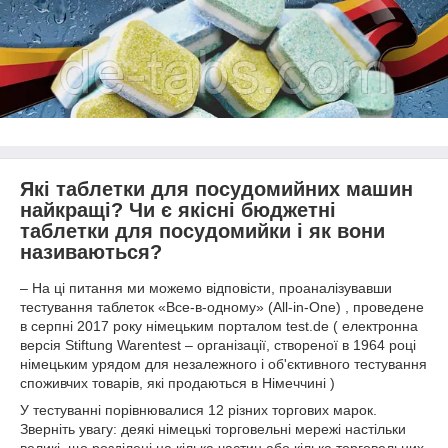
Які таблетки для посудомийних машин
найкращі? Чи є якісні бюджетні
таблетки для посудомийки і як вони
називаються?
– На ці питання ми можемо відповісти, проаналізувавши
тестування таблеток «Все-в-одному» (All-in-One) , проведене
в серпні 2017 року німецьким порталом test.de ( електронна
версія Stiftung Warentest – організації, створеної в 1964 році
німецьким урядом для незалежного і об'єктивного тестування
споживчих товарів, які продаються в Німеччині )
У тестуванні порівнювалися 12 різних торгових марок.
Зверніть увагу: деякі німецькі торговельні мережі настільки
великі, що розділені на кілька частин або кілька торговельних