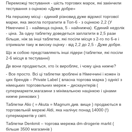
Переможці тестування - шість торгових марок, які закінчили
тестування з оцінкою «Дуже добре»
На першому місці - єдиний різновид дуже відомої торгової
марки, яка змогла потрапити в Топ-6 - з оцінкою 2,2 (У
Німеччині 1 - найвища оцінка, 5 - найнижча). Єдиний недолік
- ціна. За одну таблетку доведеться заплатити в 2,5 рази
більше, ніж за інші таблетки, які посіли місця з 2-го по 6-е і
отримали таку ж високу оцінку - від 2,2 до 2,5 - Дуже добре.
Що ж собою представляють інші лідери (таблетки, які посіли
2-6 місця в тестуванні)
Де вони продаються, хто їх виробляє, і чому ціна нижче?
- Все просто. Всі ці таблетки зроблені в Німеччині і кожен із
цих брендів – Private Label ( власна торгова марка ) однієї з
німецьких торговельних мереж – дискаунтерів (
супермаркети,магазини з мінімальною націнкою і цінами
нижче ринкових )
Таблетки Alio ( = Akuta = Magnum,див. вище ) продаються в
торговельній мережі Aldi, яка налічує понад 14000 (!)
супермаркетів у світі.
Таблетки Denkmit – торгова мережа dm-drogerie markt (
більше 3500 магазинів )