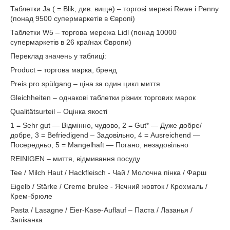
Таблетки Ja ( = Blik, див. вище) – торгові мережі Rewe і Penny
(понад 9500 супермаркетів в Європі)
Таблетки W5 – торгова мережа Lidl (понад 10000
супермаркетів в 26 країнах Європи)
Переклад значень у таблиці:
Product – торгова марка, бренд
Preis pro spülgang – ціна за один цикл миття
Gleichheiten – однакові таблетки різних торгових марок
Qualitätsurteil – Оцінка якості
1 = Sehr gut ― Відмінно, чудово, 2 = Gut* ― Дуже добре/
добре, 3 = Befriedigend – Задовільно, 4 = Ausreichend ―
Посередньо, 5 = Mangelhaft ― Погано, незадовільно
REINIGEN – миття, відмивання посуду
Tee / Milch Haut / Hackfleisch - Чай / Молочна пінка / Фарш
Eigelb / Stärke / Creme brulee - Яєчний жовток / Крохмаль /
Крем-брюле
Pasta / Lasagne / Eier-Kase-Auflauf – Паста / Лазанья /
Запіканка