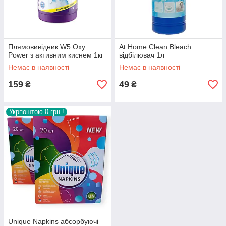
Плямовивідник W5 Oxy
At Home Clean Bleach
Power з активним киснем 1кг
відбілювач 1л
Немає в наявності
Немає в наявності
159
49
₴
₴
Укрпоштою 0 грн !
Unique Napkins абсорбуючі