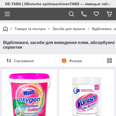
DE-TABS ( DEutsche spülmaschinenTABS ― німецькі таблет
Товари та послуги
Засоби для прання
Відбілювачі, 
Відбілювачі, засоби для виведення плям, абсорбуючі
серветки
Сортування
0
Фільтри