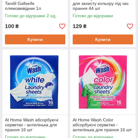
Tandil Gallseife
для захисту кольору під час
плямовивідник 1л
прання 44 шт
Готово до відправки 2 од.
Готово до відправки
100
129
₴
₴
Купити
Купити
At Home Wash абсорбуючі
At Home Wash Color
серветки - антилінька для
абсорбуючі серветки -
прання 16 шт
антилінька для прання 16 шт
Готово до відправки
Готово до відправки