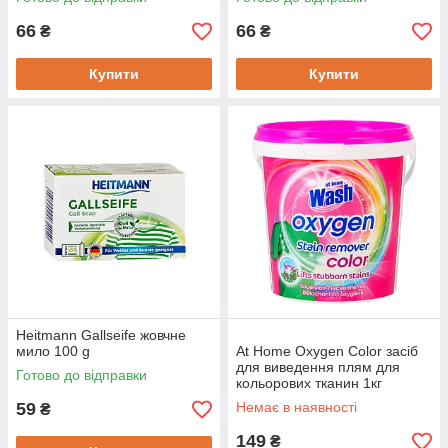
66
66
₴
₴
Купити
Купити
Heitmann Gallseife жовчне
мило 100 g
At Home Oxygen Color засіб
для виведення плям для
Готово до відправки
кольорових тканин 1кг
59
Немає в наявності
₴
149
₴