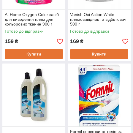
At Home Oxygen Color засіб
Vanish Oxi Action White
для виведення плям для
плямовивідник та відбілювач
кольорових тканин 900 г
500 г
Готово до відправки
Готово до відправки
159
169
₴
₴
Купити
Купити
Formil серветки-антилінька