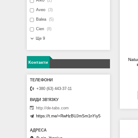
Arko
2
Aveo
3
Balea
5
Cien
8
Ще 9
Natur
Контакти
+380 (63) 443-37-11
http://de-tabs.com
https://t.me/+RwHzBUJmSm1nYiy5