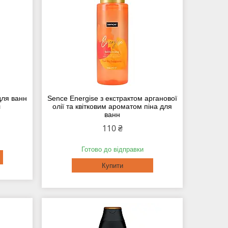
для ванн
Sence Energise з екстрактом арганової
л
олії та квітковим ароматом піна для
ванн
110 ₴
Готово до відправки
Купити