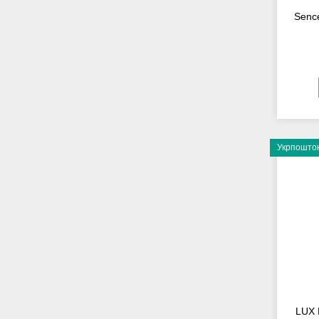
Sence
Укрпоштою
LUX