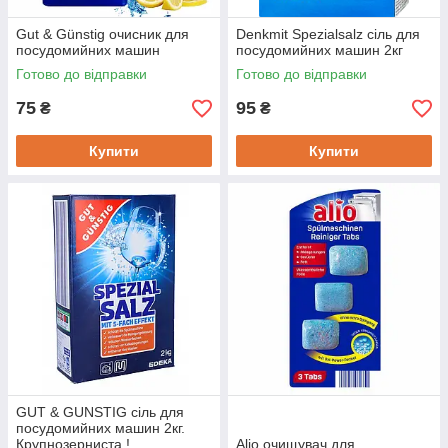
Gut & Günstig очисник для
Denkmit Spezialsalz сіль для
посудомийних машин
посудомийних машин 2кг
Готово до відправки
Готово до відправки
75
95
₴
₴
Купити
Купити
GUT & GUNSTIG сіль для
посудомийних машин 2кг.
Крупнозерниста !
Alio очищувач для