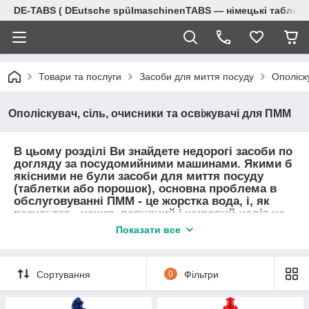
DE-TABS ( DEutsche spülmaschinenTABS ― німецькі таблет
Товари та послуги
Засоби для миття посуду
Ополіск
Ополіскувач, сіль, очисники та освіжувачі для ПММ
В цьому розділі Ви знайдете недорогі засоби по
догляду за посудомийними машинами. Якими б
якісними не були засоби для миття посуду
(таблетки або порошок), основна проблема в
обслуговуванні ПММ - це жорстка вода, і, як
результат - накип, вапняний і жировий наліт на
життєво важливих вузлах Вашої посудомийної
Показати все
машини.
Засоби, які Ви знайдете в цій групі товарів,
допоможуть Вам продовжити термін
Сортування
0
Фільтри
експлуатації Вашої ПММ.