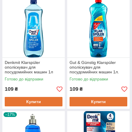
Denkmit Klarspüler
Gut & Günstig Klarspüler
ополіскувач для
ополіскувач для
посудомийних машин 1л
посудомийних машин 1л.
Німеччина
Готово до відправки
Готово до відправки
109
109
₴
₴
Купити
Купити
–17%