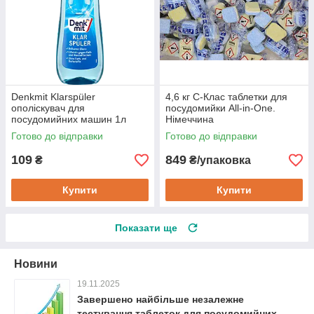
Denkmit Klarspüler
4,6 кг С-Клас таблетки для
ополіскувач для
посудомийки All-in-One.
посудомийних машин 1л
Німеччина
Готово до відправки
Готово до відправки
109
849
₴
₴/упаковка
Купити
Купити
Показати ще
Новини
19.11.2025
Завершено найбільше незалежне
тестування таблеток для посудомийних