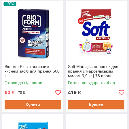
–20%
Bioform Plus з активним
Soft Marsiglia порошок для
киснем засіб для прання 500
прання з марсельським
г
милом 3,9 кг | 78 прань
Готово до відправки
Готово до відправки 4 од.
60
419
₴
₴
75 ₴
Купити
Купити