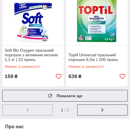
Soft Blu Oxygen пральний
порошок з активним киснем
Toptil Universal пральний
1,1 кг | 22 прань
порошок 6,5кг | 100 прань
Немає в наявності
Немає в наявності
159
639
₴
₴
Показати ще
1
/ 2
Про нас