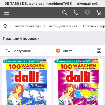
DE-TABS ( DEutsche spülmaschinenTABS ― німецькі таблет
Товари та послуги
Засоби для прання
Пральний по
Пральний порошок
Сортування
0
Фільтри
Преміум якість !
–10%
Преміум якість !
–10%