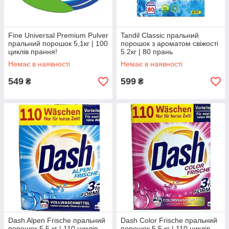
Fine Universal Premium Pulver
Tandil Classic пральний
пральний порошок 5,1кг | 100
порошок з ароматом свіжості
циклів прання!
5.2кг | 80 прань
Немає в наявності
Немає в наявності
549
599
₴
₴
Dash Alpen Frische пральний
Dash Color Frische пральний
порошок 5.5 кг | 110 циклів
порошок 5.5 кг | 110 циклів