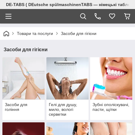
DE-TABS ( DEutsche spülmaschinenTABS ― німецькі таблет
Товари та послуги
Засоби для гігієни
Засоби для гігієни
Засоби для
Гелі для душу,
Зубні ополіскувачі,
гоління
мило, вологі
пасти, щітки
серветки