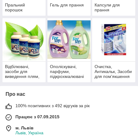
Пральний
Гель для прання
Капсули для
порошок
прання
Відбілювачі,
Ополіскувачі,
Очистка,
засоби для
парфуми,
Антикальк, Засоби
виведення плям,
підкрохмалювачі
для пом'якшення
абсорбуючі
для білизни
води
серветки
Про нас
100% позитивних з 492 відгуків за рік
Працює з 07.09.2015
м. Львів
Львів, Україна