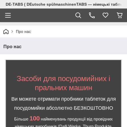
DE-TABS ( DEutsche spülmaschinenTABS ― німецькі таблет
Про нас
Про нас
Засоби для посудомийних і
пральних машин
Ви можете отримати пробники таблеток для
посудомийки абсолютно БЕЗКОШТОВНО
100
Більше
найменувань продукції від провідних
німецьких виробників (Dalli Werke, Thurn Produkte,