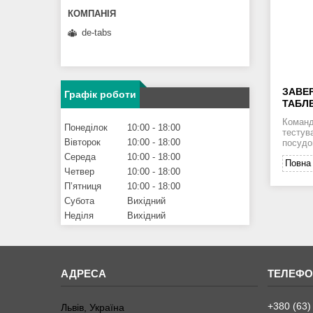
de-tabs
ЗАВЕ
Графік роботи
ТАБЛ
Команд
Понеділок
10:00
18:00
тестув
Вівторок
10:00
18:00
посудо
Середа
10:00
18:00
Повна 
Четвер
10:00
18:00
Пʼятниця
10:00
18:00
Субота
Вихідний
Неділя
Вихідний
+380 (63)
Львів, Україна