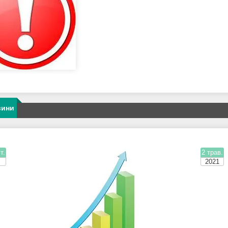
вини
т.
2 трав.
2021