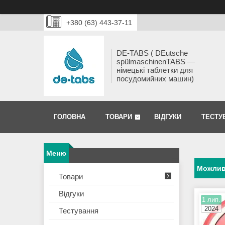
+380 (63) 443-37-11
DE-TABS ( DEutsche
spülmaschinenTABS ―
німецькі таблетки для
посудомийних машин)
ГОЛОВНА
ТОВАРИ
ВІДГУКИ
ТЕСТУ
Можливі
Товари
Відгуки
1 лип.
2024
Тестування