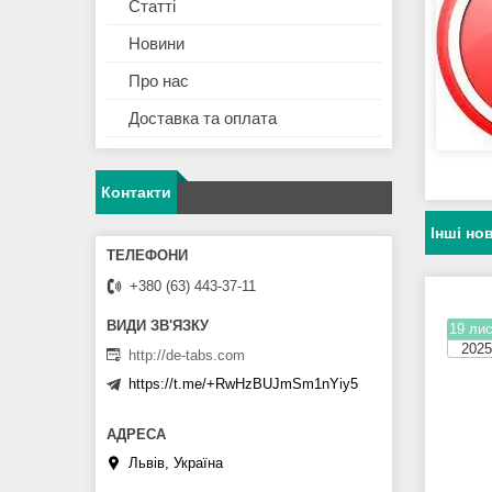
Статті
Новини
Про нас
Доставка та оплата
Контакти
Інші но
+380 (63) 443-37-11
19 лис
2025
http://de-tabs.com
https://t.me/+RwHzBUJmSm1nYiy5
Львів, Україна