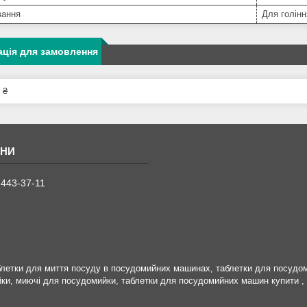
вання
Для голінн
ція для замовлення
 ₴
 443-37-11
блетки для миття посуду в посудомийних машинах, таблетки для посудо
ийки, миючі для посудомийки, таблетки для посудомийних машин купити 