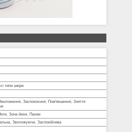
сі типи шкіри
ь
 Зволоження, Заспокоєння, Пом'якшення, Зняття
ня
оги, Зона бікіні, Пахви
альна, Зволожуюче, Заспокійлива