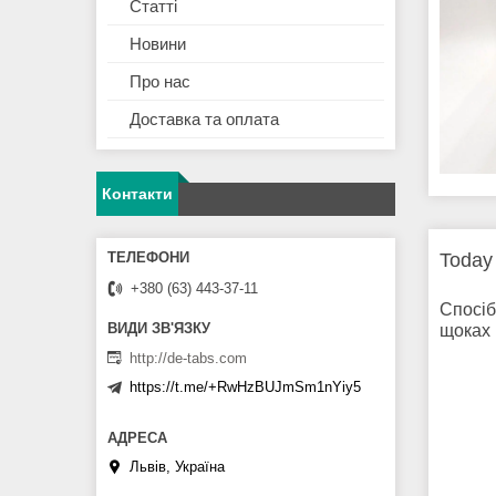
Статті
Новини
Про нас
Доставка та оплата
Контакти
Today
+380 (63) 443-37-11
Спосіб
щоках 
http://de-tabs.com
https://t.me/+RwHzBUJmSm1nYiy5
Львів, Україна