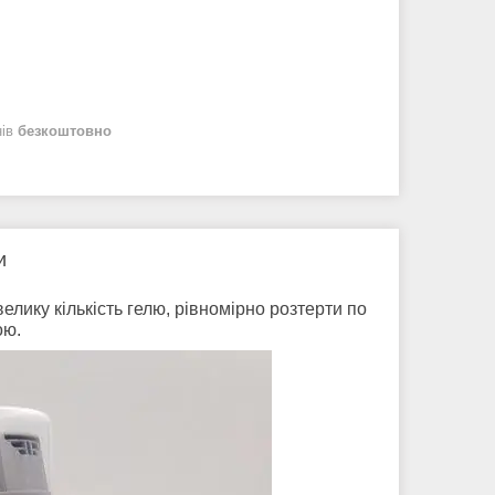
нів
безкоштовно
и
лику кількість гелю, рівномірно розтерти по
ою.