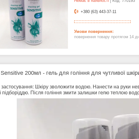
Немає в наявності
Код:
770193
+380 (63) 443-37-11
повернення товару протягом 14 д
 Sensitive 200мл - гель для гоління для чутливої шкір
 застосування: Шкіру зволожити водою. Нанести на руки неве
і підборіддю. Після гоління змити залишки гелю теплою вод