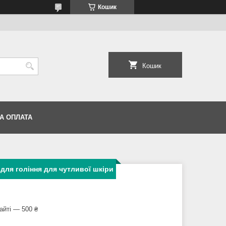
Кошик
Кошик
А ОПЛАТА
 для гоління для чутливої шкіри
айті — 500 ₴