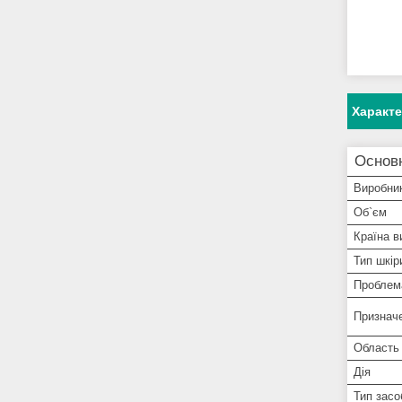
Характ
Основн
Виробни
Об`єм
Країна в
Тип шкір
Проблем
Призначе
Область
Дія
Тип засо