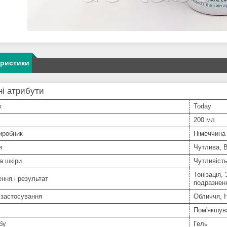
еристики
і атрибути
к
Today
200 мл
иробник
Німеччина
и
Чутлива, В
а шкіри
Чутливіст
Тонізація,
ння і результат
подразнен
 застосування
Обличчя, Н
Пом'якшув
бу
Гель