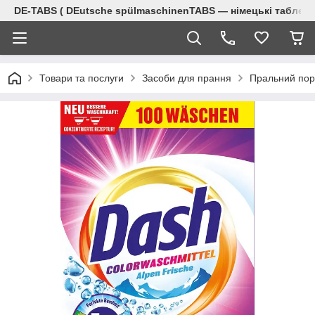
DE-TABS ( DEutsche spülmaschinenTABS ― німецькі таблет
Товари та послуги
Засоби для прання
Пральний по