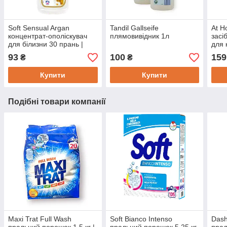
Soft Sensual Argan
Tandil Gallseife
At H
концентрат-ополіскувач
плямовивідник 1л
засі
для білизни 30 прань |
для 
750мл
900 
93
100
159
₴
₴
Купити
Купити
Подібні товари компанії
Maxi Trat Full Wash
Soft Bianco Intenso
Dash
пральний порошок 1,5 кг |
пральний порошок 5,25 кг
прал