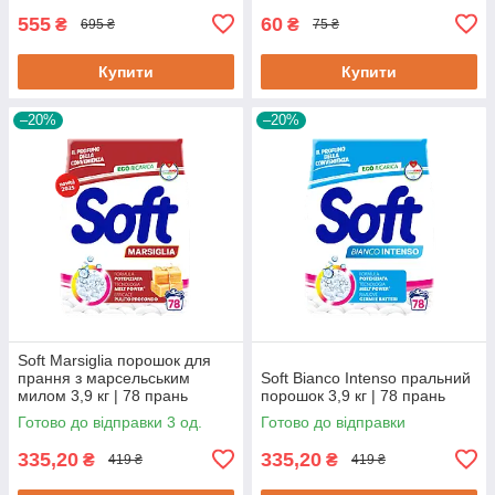
555
60
₴
₴
695 ₴
75 ₴
Купити
Купити
–20%
–20%
Soft Marsiglia порошок для
прання з марсельським
Soft Bianco Intenso пральний
милом 3,9 кг | 78 прань
порошок 3,9 кг | 78 прань
Готово до відправки 3 од.
Готово до відправки
335,20
335,20
₴
₴
419 ₴
419 ₴