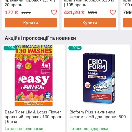
20 прань
| 105 прань
100 
177
431,20
799
₴
₴
209 ₴
539 ₴
Купити
Купити
Акційні пропозиції та новинки
–20%
–20%
Easy Tiger Lily & Lotus Flower
Bioform Plus з активним
пральний порошок 130 прань
киснем засіб для прання 500
| 6,5 кг
г
Готово до відправки
Готово до відправки