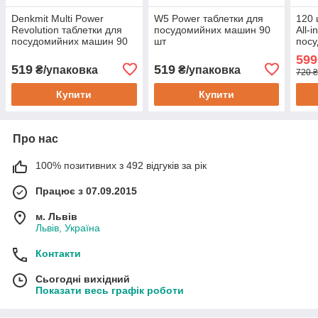
Denkmit Multi Power
W5 Power таблетки для
120 
Revolution таблетки для
посудомийних машин 90
All-
посудомийних машин 90
шт
пос
шт
599
519
519
₴/упаковка
₴/упаковка
720 ₴
Купити
Купити
Про нас
100% позитивних з 492 відгуків за рік
Працює з 07.09.2015
м. Львів
Львів, Україна
Контакти
Сьогодні вихідний
Показати весь графік роботи