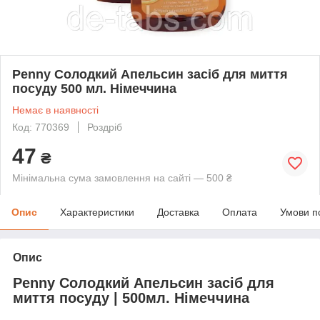
Penny Солодкий Апельсин засіб для миття
посуду 500 мл. Німеччина
Немає в наявності
Код: 770369
Роздріб
47
₴
Мінімальна сума замовлення на сайті — 500 ₴
Опис
Характеристики
Доставка
Оплата
Умови п
Опис
Penny Солодкий Апельсин засіб для
миття посуду | 500мл. Німеччина