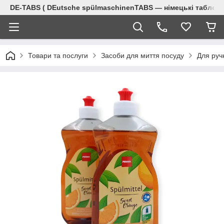
DE-TABS ( DEutsche spülmaschinenTABS ― німецькі таблет
Товари та послуги
Засоби для миття посуду
Для руч