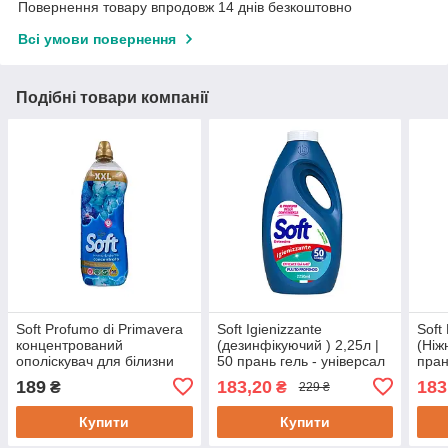
Повернення товару впродовж 14 днів безкоштовно
Всі умови повернення
Подібні товари компанії
Soft Profumo di Primavera
Soft Igienizzante
Soft
концентрований
(дезинфікуючий ) 2,25л |
(Ніж
ополіскувач для білизни
50 прань гель - універсал
пран
2л | 95 прань
для прання
для 
189
183,20
183
₴
₴
229 ₴
Купити
Купити