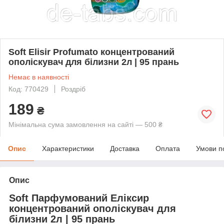
Soft Elisir Profumato концентрований
ополіскувач для білизни 2л | 95 прань
Немає в наявності
Код: 770429
Роздріб
189
₴
Мінімальна сума замовлення на сайті — 500 ₴
Опис
Характеристики
Доставка
Оплата
Умови п
Опис
Soft Парфумований Еліксир
концентрований ополіскувач для
білизни 2л | 95 прань