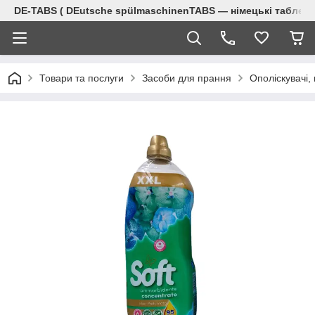
DE-TABS ( DEutsche spülmaschinenTABS ― німецькі таблет
Товари та послуги
Засоби для прання
Ополіскувачі,