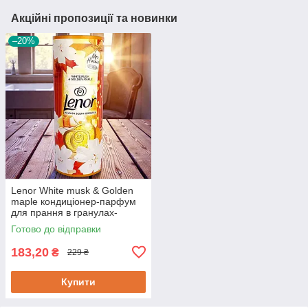
Акційні пропозиції та новинки
–20%
Lenor White musk & Golden
maple кондиціонер-парфум
для прання в гранулах-
перлинках 176 г
Готово до відправки
183,20
₴
229 ₴
Купити