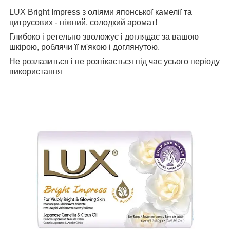
LUX Bright Impress з оліями японської камелії та
цитрусових - ніжний, солодкий аромат!
Глибоко і ретельно зволожує і доглядає за вашою
шкірою, роблячи її м'якою і доглянутою.
Не розлазиться і не розтікається під час усього періоду
використання