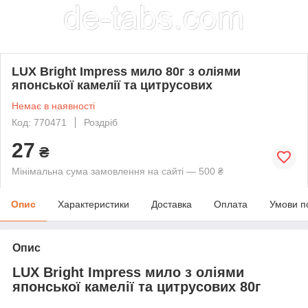
LUX Bright Impress мило 80г з оліями
японської камелії та цитрусових
Немає в наявності
Код: 770471
Роздріб
27
₴
Мінімальна сума замовлення на сайті — 500 ₴
Опис
Характеристики
Доставка
Оплата
Умови п
Опис
LUX Bright Impress мило з оліями
японської камелії та цитрусових 80г