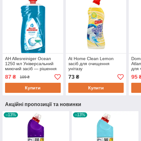
AH Allesreiniger Ocean
At Home Clean Lemon
Dome
1250 мл Універсальний
засіб для очищення
Atla
миючий засіб — рішення
унітазу
для 
для всього будинку!
87
73
95
₴
₴
109 ₴
Купити
Купити
Акційні пропозиції та новинки
–13%
–13%