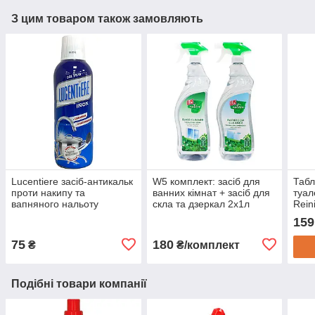
З цим товаром також замовляють
Lucentiere засіб-антикальк
W5 комплект: засіб для
Табл
проти накипу та
ванних кімнат + засіб для
туал
вапняного нальоту
скла та дзеркал 2х1л
Rein
159
75
180
₴
₴/комплект
Подібні товари компанії