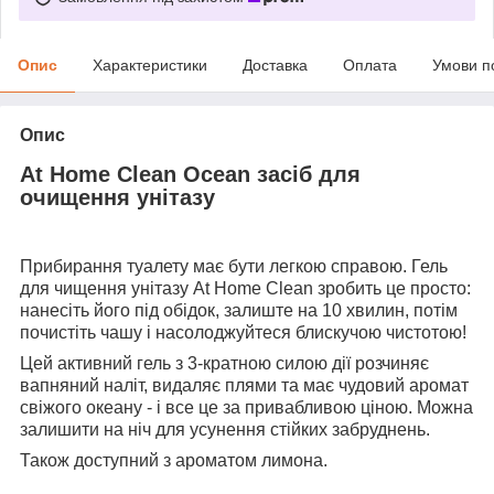
Опис
Характеристики
Доставка
Оплата
Умови п
Опис
At Home Clean Ocean засіб для
очищення унітазу
Прибирання туалету має бути легкою справою. Гель
для чищення унітазу At Home Clean зробить це просто:
нанесіть його під обідок, залиште на 10 хвилин, потім
почистіть чашу і насолоджуйтеся блискучою чистотою!
Цей активний гель з 3-кратною силою дії розчиняє
вапняний наліт, видаляє плями та має чудовий аромат
свіжого океану - і все це за привабливою ціною. Можна
залишити на ніч для усунення стійких забруднень.
Також доступний з ароматом лимона.