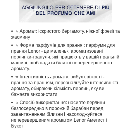
⭐ Аромат: іскристого бергамоту, ніжної фрезії та
жасмину
⭐ Форма парфумів для прання : парфуми для
прання Lenor - це маленькі ароматизовані
перлинки-гранули, які працюють у вашій пральній
машині, щоб надати білизні неперевершеного
аромату.
⭐ Інтенсивність аромату: вибух свіжості -
прання за пранням, персоналізуйте інтенсивність
аромату, обираючи кількість перлин, яку ви
бажаєте використати
⭐ Спосіб використання: насипте перлини
безпосередньо в порожній барабан перед
завантаженням білизни і насолоджуйтеся
неперевершеним ароматом Lenor Аметист і
Букет