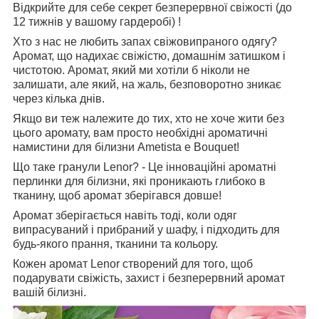
Відкрийте для себе секрет безперервної свіжості (до
12 тижнів у вашому гардеробі) !
Хто з нас не любить запах свіжовипраного одягу?
Аромат, що надихає свіжістю, домашнім затишком і
чистотою. Аромат, який ми хотіли б ніколи не
залишати, але який, на жаль, безповоротно зникає
через кілька днів.
Якщо ви теж належите до тих, хто не хоче жити без
цього аромату, вам просто необхідні ароматичні
намистини для білизни Ametista e Bouquet!
Що таке гранули Lenor? - Це інноваційні ароматні
перлинки для білизни, які проникають глибоко в
тканину, щоб аромат зберігався довше!
Аромат зберігається навіть тоді, коли одяг
випрасуваний і прибраний у шафу, і підходить для
будь-якого прання, тканини та кольору.
Кожен аромат Lenor створений для того, щоб
подарувати свіжість, захист і безперервний аромат
вашій білизні.