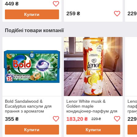
4.2л | 75 циклів прання
449
₴
259
229
₴
Купити
Подібні товари компанії
Bold Sandalwood &
Lenor White musk &
Leno
Eucalyptus капсули для
Golden maple
парф
прання з ароматом
кондиціонер-парфум для
гран
сандалового дерева та
прання в гранулах-
355
183,20
229
₴
₴
229 ₴
евкаліпта (25 шт)
перлинках 176 г
Купити
Купити