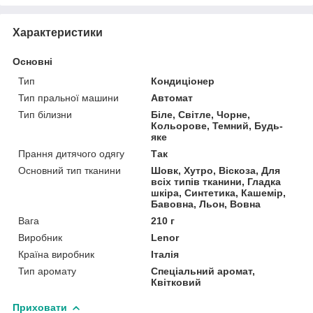
Характеристики
Основні
Тип
Кондиціонер
Тип пральної машини
Автомат
Тип білизни
Біле, Світле, Чорне,
Кольорове, Темний, Будь-
яке
Прання дитячого одягу
Так
Основний тип тканини
Шовк, Хутро, Віскоза, Для
всіх типів тканини, Гладка
шкіра, Синтетика, Кашемір,
Бавовна, Льон, Вовна
Вага
210 г
Виробник
Lenor
Країна виробник
Італія
Тип аромату
Спеціальний аромат,
Квітковий
Приховати