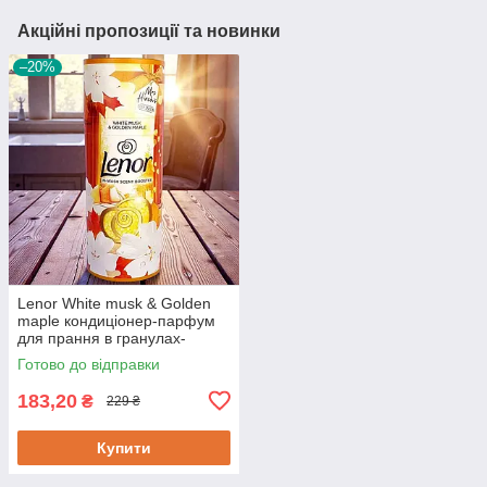
Акційні пропозиції та новинки
–20%
Lenor White musk & Golden
maple кондиціонер-парфум
для прання в гранулах-
перлинках 176 г
Готово до відправки
183,20
₴
229 ₴
Купити