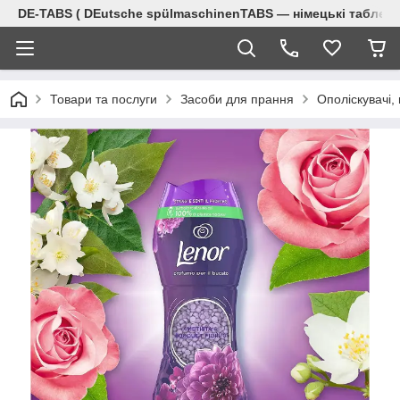
DE-TABS ( DEutsche spülmaschinenTABS ― німецькі таблет
Товари та послуги
Засоби для прання
Ополіскувачі,