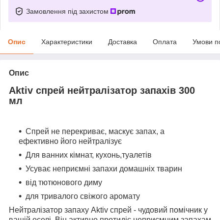
Замовлення під захистом
Опис
Характеристики
Доставка
Оплата
Умови п
Опис
Aktiv спрей нейтралізатор запахів 300
мл
Спрей не перекриває, маскує запах, а
ефективно його нейтралізує
Для ванних кімнат, кухонь,туалетів
Усуває неприємні запахи домашніх тварин
від тютюнового диму
для тривалого свіжого аромату
Нейтралізатор запаху Aktiv спрей - чудовий помічник у
вашій оселі. Він активно протидіє неприємним запахам