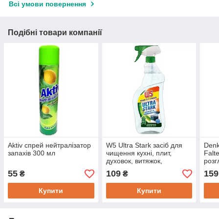
Всі умови повернення
Подібні товари компанії
Aktiv спрей нейтралізатор
W5 Ultra Stark засіб для
Denk
запахів 300 мл
чищення кухні, плит,
Falt
духовок, витяжок,
розг
поверхонь
осві
55
109
159
₴
₴
Купити
Купити