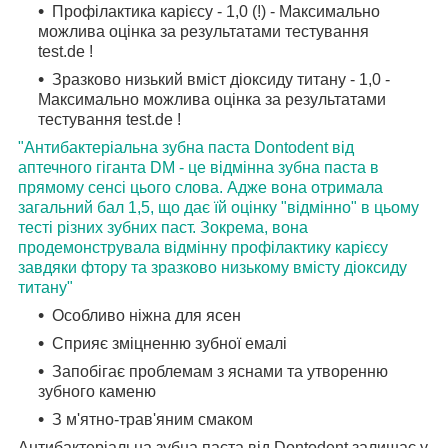
Профілактика карієсу - 1,0 (!) - Максимально
можлива оцінка за результатами тестування
test.de !
Зразково низький вміст діоксиду титану - 1,0 -
Максимально можлива оцінка за результатами
тестування test.de !
"Антибактеріальна зубна паста Dontodent від
аптечного гіганта DM - це відмінна зубна паста в
прямому сенсі цього слова. Адже вона отримала
загальний бал 1,5, що дає їй оцінку "відмінно" в цьому
тесті різних зубних паст. Зокрема, вона
продемонструвала відмінну профілактику карієсу
завдяки фтору та зразково низькому вмісту діоксиду
титану"
Особливо ніжна для ясен
Сприяє зміцненню зубної емалі
Запобігає проблемам з яснами та утворенню
зубного каменю
З м'ятно-трав'яним смаком
Антибактеріальна зубна паста від Dontodent залишає у