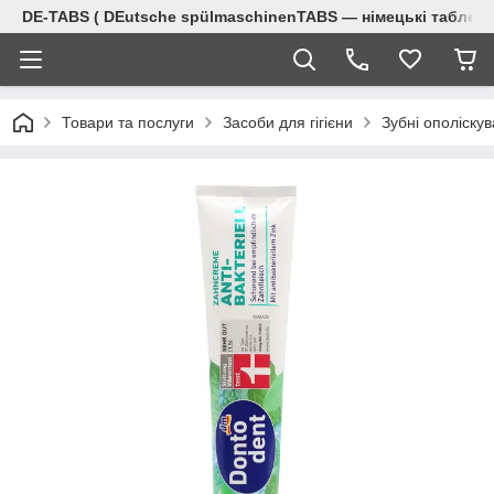
DE-TABS ( DEutsche spülmaschinenTABS ― німецькі таблет
Товари та послуги
Засоби для гігієни
Зубні ополіскув