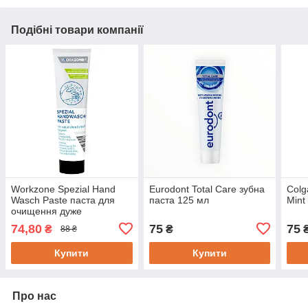
Подібні товари компанії
Workzone Spezial Hand
Eurodont Total Care зубна
Colg
Wasch Paste паста для
паста 125 мл
Mint
очищення дуже
забруднених рук
74,80
75
75
₴
₴
88 ₴
Купити
Купити
Про нас