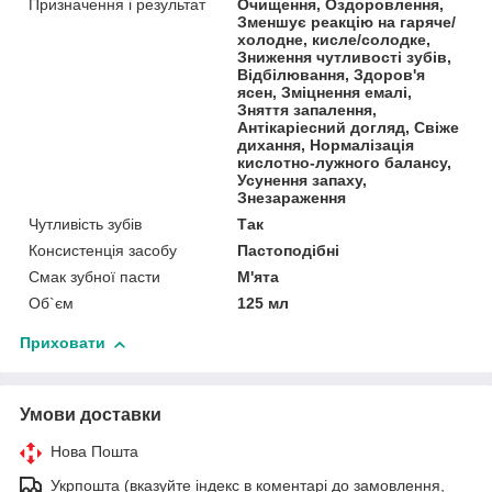
Призначення і результат
Очищення, Оздоровлення,
Зменшує реакцію на гаряче/
холодне, кисле/солодке,
Зниження чутливості зубів,
Відбілювання, Здоров'я
ясен, Зміцнення емалі,
Зняття запалення,
Антікаріесний догляд, Свіже
дихання, Нормалізація
кислотно-лужного балансу,
Усунення запаху,
Знезараження
Чутливість зубів
Так
Консистенція засобу
Пастоподібні
Смак зубної пасти
М'ята
Об`єм
125 мл
Приховати
Умови доставки
Нова Пошта
Укрпошта (вказуйте індекс в коментарі до замовлення,