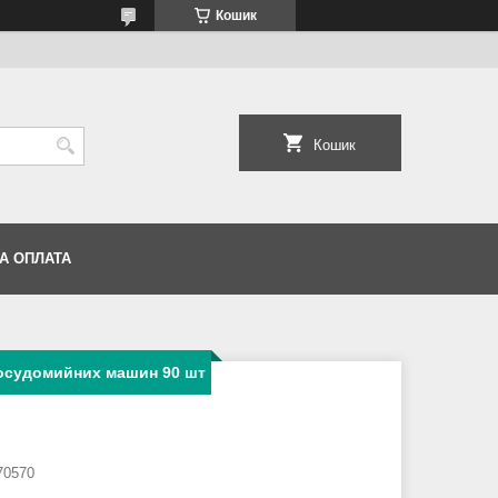
Кошик
Кошик
А ОПЛАТА
посудомийних машин 90 шт
70570