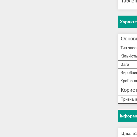
таблетц
Характ
Основ
Тип засо
Кількіст
Вага
Виробни
Країна в
Корист
Признач
Інформа
Ціна:
51