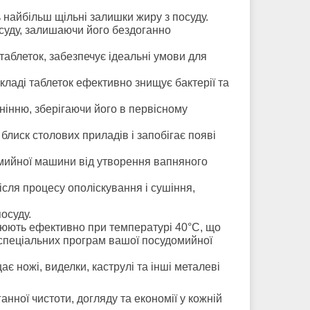
найбільш щільні залишки жиру з посуду.
суду, залишаючи його бездоганно
таблеток, забезпечує ідеальні умови для
кладі таблеток ефективно знищує бактерії та
нінню, зберігаючи його в первісному
лиск столових приладів і запобігає появі
ийної машини від утворення вапняного
ісля процесу ополіскування і сушіння,
осуду.
ацюють ефективно при температурі 40°C, що
 спеціальних програм вашої посудомийної
 ножі, виделки, каструлі та інші металеві
нної чистоти, догляду та економії у кожній