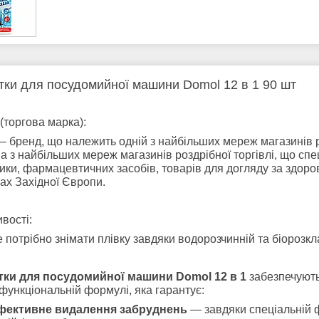
тки для посудомийної машини Domol 12 в 1 90 шт
(торгова марка):
– бренд, що належить одній з найбільших мереж магазинів р
а з найбільших мереж магазинів роздрібної торгівлі, що спе
ики, фармацевтичних засобів, товарів для догляду за здоров'
нах Західної Європи.
вості:
 потрібно знімати плівку завдяки водорозчинній та біорозкл
тки для посудомийної машини Domol 12 в 1
забезпечують
функціональній формулі, яка гарантує:
фективне видалення забруднень
— завдяки спеціальній ф