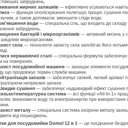
стійкіших забруднень.
мивання жирних залишків
— ефективно усуваються навіть 
лиск
— функція ополіскування полегшує процес сушіння по
скучим, а також допомагає зменшити сліди води.
ом'якшення води
— спеціальна сіль, що входить до складу 
алення забруднень.
нищення бактерій і мікроорганізмів
— активний кисень у с
 шкідливі мікроорганізми.
ахист скла
— технологія захисту скла запобігає його потьмя
яді.
лиск нержавіючої сталі
— спеціальна формула забезпечує б
м на поверхнях.
ахист посудомийної машини
— захищає елементи посудом
ду, що продовжує термін служби машини.
ейтралізація запахів
— забезпечує свіжий, легкий аромат п
тралізуючи неприємні запахи.
Швидке сушіння
— забезпечує надшвидкий ефект сушіння п
изькотемпературна система
— всі функції «All-In-1» пр
воляє зекономити воду та електроенергію при використанні
ини.
ахист металу
— спеціальна система охорони металу захищає
дмети від пошкоджень.
тки для посудомийки Domol 12 в 1
— це поєднання бездога