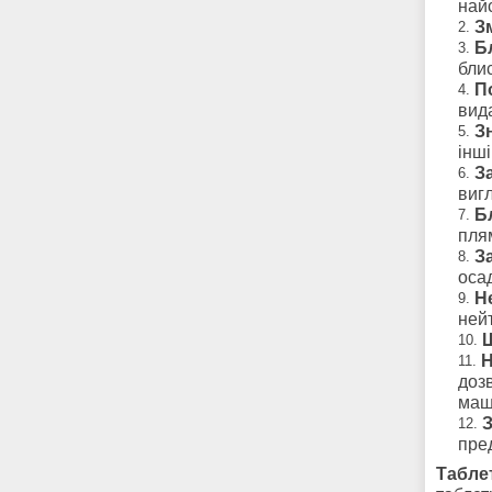
най
З
Б
бли
П
вид
З
інші
З
вигл
Б
пля
З
оса
Н
ней
Н
доз
маш
З
пре
Табле