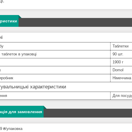
і.
еристики
ні
бу
Таблетки
ь таблеток в упаковці
90 шт.
1900 г
к
Domоl
иробник
Німеччина
увальницькі характеристики
ення
Для посуд
ція для замовлення
9 ₴/упаковка