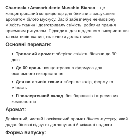
Chanteclair Ammorbidente Muschio Bianco
– це
концентрований кондиціонер для білизни з вишуканим
ароматом білого мускусу. Засіб забезпечує неймовірну
м’якість тканин і довготривалу свіжість, роблячи прання
приємним ритуалом. Підходить для щоденного використання
та всіх типів тканин, включно з делікатними.
Основні переваги:
Тривалий аромат
: зберігає свіжість білизни до 30
днів
До 60 прань
: концентрована формула для
економного використання
Для всіх типів тканин
: зберігає колір, форму та
м’якість
Гіпоалергенний склад
: без барвників і агресивних
компонентів
Аромат:
Делікатний, чистий і освіжаючий аромат
білого мускусу
, який
додає білизні відчуття доглянутості й свіжості надовго.
Форма випуску: