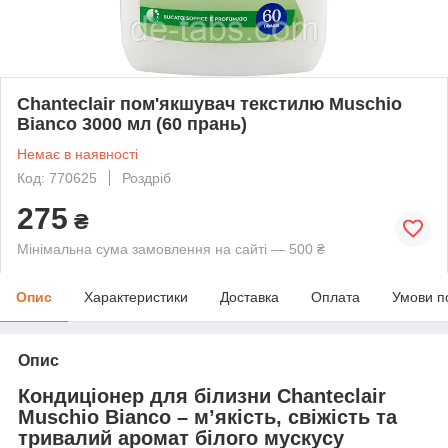
Chanteclair пом'якшувач текстилю Muschio
Bianco 3000 мл (60 прань)
Немає в наявності
Код: 770625
Роздріб
275
₴
Мінімальна сума замовлення на сайті — 500 ₴
Опис
Характеристики
Доставка
Оплата
Умови п
Опис
Кондиціонер для білизни Chanteclair
Muschio Bianco – м’якість, свіжість та
тривалий аромат білого мускусу