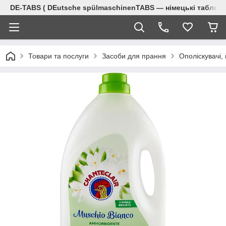
DE-TABS ( DEutsche spülmaschinenTABS ― німецькі таблет
Товари та послуги
Засоби для прання
Ополіскувачі,