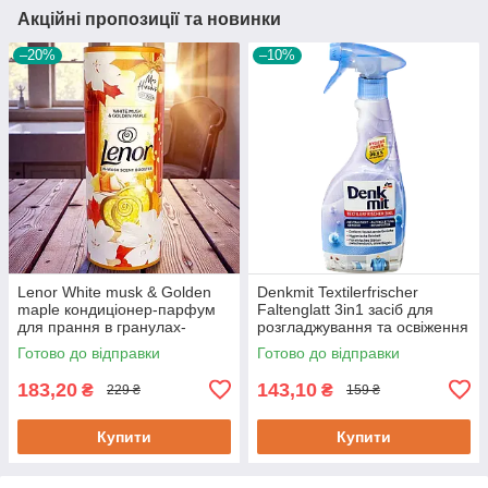
Акційні пропозиції та новинки
–20%
–10%
Lenor White musk & Golden
Denkmit Textilerfrischer
maple кондиціонер-парфум
Faltenglatt 3in1 засіб для
для прання в гранулах-
розгладжування та освіження
перлинках 176 г
тканин, одягу
Готово до відправки
Готово до відправки
183,20
143,10
₴
₴
229 ₴
159 ₴
Купити
Купити