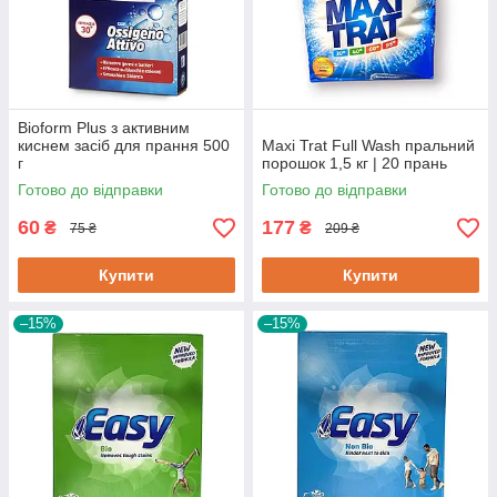
Bioform Plus з активним
киснем засіб для прання 500
Maxi Trat Full Wash пральний
г
порошок 1,5 кг | 20 прань
Готово до відправки
Готово до відправки
60
177
₴
₴
75 ₴
209 ₴
Купити
Купити
–15%
–15%