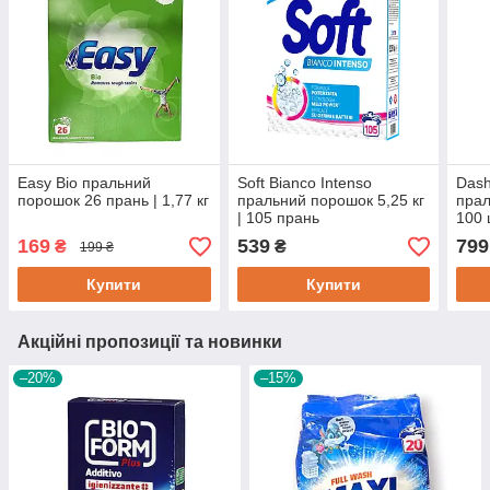
Easy Bio пральний
Soft Bianco Intenso
Dash
порошок 26 прань | 1,77 кг
пральний порошок 5,25 кг
прал
| 105 прань
100 
169
539
799
₴
₴
199 ₴
Купити
Купити
Акційні пропозиції та новинки
–20%
–15%