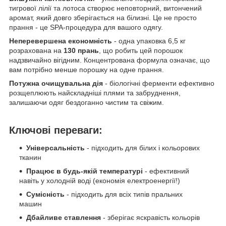
тигрової лілії та лотоса створює неповторний, витончений
аромат, який довго зберігається на білизні. Це не просто
прання - це SPA-процедура для вашого одягу.
Неперевершена економність
- одна упаковка 6,5 кг
розрахована на
130 прань
, що робить цей порошок
надзвичайно вігідним. Концентрована формула означає, що
вам потрібно менше порошку на одне прання.
Потужна очищувальна дія
- біологічні ферменти ефективно
розщеплюють найскладніші плями та забруднення,
залишаючи одяг бездоганно чистим та свіжим.
Ключові переваги:
Універсальність
- підходить для білих і кольорових
тканин
Працює в будь-якій температурі
- ефективний
навіть у холодній воді (економія електроенергії!)
Сумісність
- підходить для всіх типів пральних
машин
Дбайливе ставлення
- зберігає яскравість кольорів