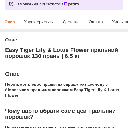
Замовлення під захистом
Опис
Характеристики
Доставка
Оплата
Умови п
Опис
Easy Tiger Lily & Lotus Flower пральний
порошок 130 прань | 6,5 кг
Опис
Перетворіть своє прання на справжню насолоду з
біологічним пральним порошком Easy Tiger Lily & Lotus
Flower!
Чому варто обрати саме цей пральний
порошок?
Вишукані квіткові нотки
- унікальне поєднання ароматів