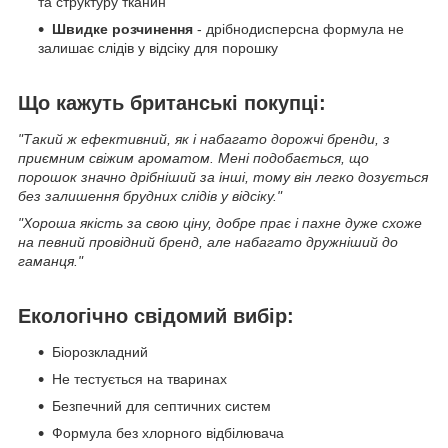
та структуру тканин
Швидке розчинення
- дрібнодисперсна формула не
залишає слідів у відсіку для порошку
Що кажуть британські покупці:
"Такий ж ефективний, як і набагато дорожчі бренди, з
приємним свіжим ароматом. Мені подобається, що
порошок значно дрібніший за інші, тому він легко дозується
без залишення брудних слідів у відсіку."
"Хороша якість за свою ціну, добре прає і пахне дуже схоже
на певний провідний бренд, але набагато дружніший до
гаманця."
Екологічно свідомий вибір:
Біорозкладний
Не тестується на тваринах
Безпечний для септичних систем
Формула без хлорного відбілювача