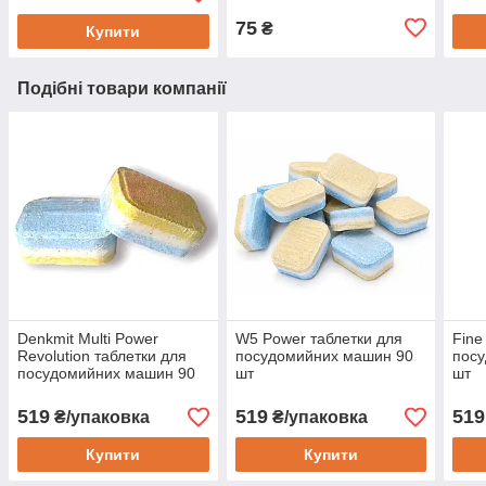
75
₴
Купити
Подібні товари компанії
Denkmit Multi Power
W5 Power таблетки для
Fine
Revolution таблетки для
посудомийних машин 90
пос
посудомийних машин 90
шт
шт
шт
519
519
519
₴/упаковка
₴/упаковка
Купити
Купити