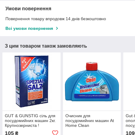
Умови повернення
Повернення товару впродовж 14 днів безкоштовно
Всі умови повернення
З цим товаром також замовляють
GUT & GUNSTIG сіль для
Очисник для
Gut 
посудомийних машин 2кг.
посудомийних машин At
опол
Крупнозерниста !
Home Clean
посу
Німе
105
109
₴