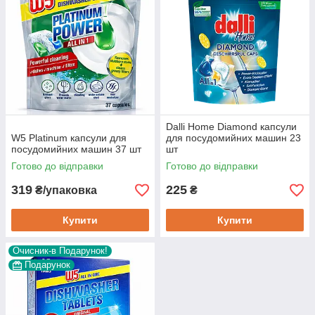
Dalli Home Diamond капсули
W5 Platinum капсули для
для посудомийних машин 23
посудомийних машин 37 шт
шт
Готово до відправки
Готово до відправки
319
225
₴/упаковка
₴
Купити
Купити
Очисник-в Подарунок!
Подарунок