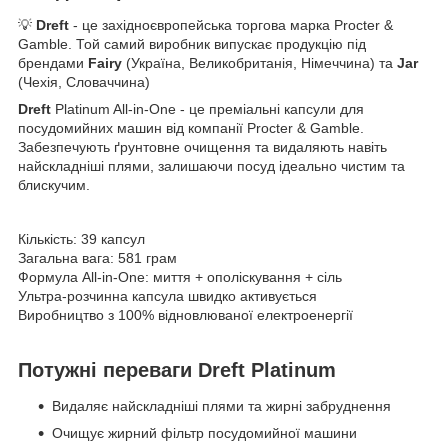
💡
Dreft
- це західноєвропейська торгова марка Procter &
Gamble. Той самий виробник випускає продукцію під
брендами
Fairy
(Україна, Великобританія, Німеччина) та
Jar
(Чехія, Словаччина)
Dreft
Platinum All-in-One - це преміальні капсули для
посудомийних машин від компанії Procter & Gamble.
Забезпечують ґрунтовне очищення та видаляють навіть
найскладніші плями, залишаючи посуд ідеально чистим та
блискучим.
Кількість: 39 капсул
Загальна вага: 581 грам
Формула All-in-One: миття + ополіскування + сіль
Ультра-розчинна капсула швидко активується
Виробництво з 100% відновлюваної електроенергії
Потужні переваги
Dreft
Platinum
Видаляє найскладніші плями та жирні забруднення
Очищує жирний фільтр посудомийної машини