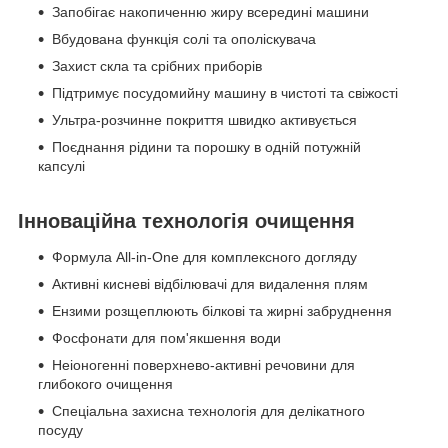
Запобігає накопиченню жиру всередині машини
Вбудована функція солі та ополіскувача
Захист скла та срібних приборів
Підтримує посудомийну машину в чистоті та свіжості
Ультра-розчинне покриття швидко активується
Поєднання рідини та порошку в одній потужній
капсулі
Інноваційна технологія очищення
Формула All-in-One для комплексного догляду
Активні кисневі відбілювачі для видалення плям
Ензими розщеплюють білкові та жирні забруднення
Фосфонати для пом'якшення води
Неіоногенні поверхнево-активні речовини для
глибокого очищення
Спеціальна захисна технологія для делікатного
посуду