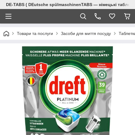
DE-TABS ( DEutsche spülmaschinenTABS ― німецькі таблет
Товари та послуги
Засоби для миття посуду
Таблетк