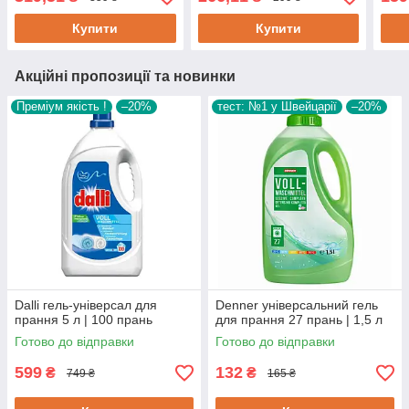
Купити
Купити
Акційні пропозиції та новинки
Преміум якість !
–20%
тест: №1 у Швейцарії
–20%
Dalli гель-універсал для
Denner універсальний гель
прання 5 л | 100 прань
для прання 27 прань | 1,5 л
Готово до відправки
Готово до відправки
599
132
₴
₴
749 ₴
165 ₴