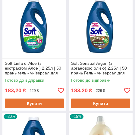
Soft Linfa di Aloe (з
Soft Sensual Argan (з
екстрактом Алое ) 2,25л | 50
аргановою олією) 2,25л | 50
прань гель - універсал для
прань Гель - універсал для
прання
прання
Готово до відправки
Готово до відправки
183,20
183,20
₴
₴
229 ₴
229 ₴
Купити
Купити
–20%
–15%