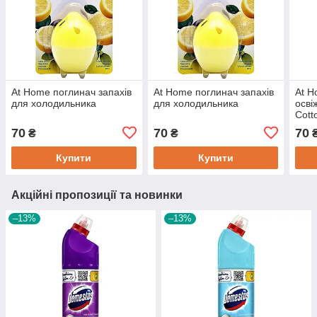
At Home поглинач запахів
At Home поглинач запахів
At H
для холодильника
для холодильника
осві
Cott
70
70
70
₴
₴
Купити
Купити
Акційні пропозиції та новинки
–13%
–13%