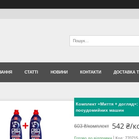
ВАННЯ
СТАТТІ
НОВИНИ
КОНТАКТИ
ДОСТАВКА Т
Комплект «Миття + догляд»: 
посудомийних машин
542 ₴/к
603 ₴/комплект
Готово до відправки
Код:
770715