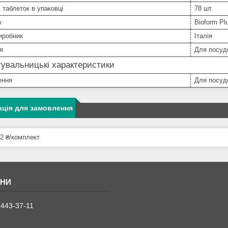
ь таблеток в упаковці
78 шт.
к
Bioform Pl
иробник
Італія
я
Для посуд
увальницькі характеристики
ення
Для посуд
ція для замовлення
2 ₴/комплект
 443-37-11