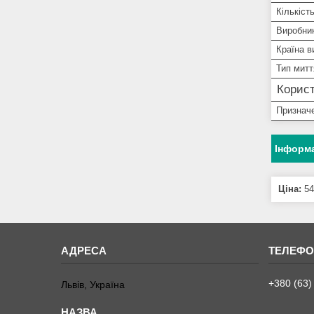
Кількіст
Виробни
Країна в
Тип митт
Корист
Признач
Інформа
Ціна:
54
+380 (63)
Львів, Україна