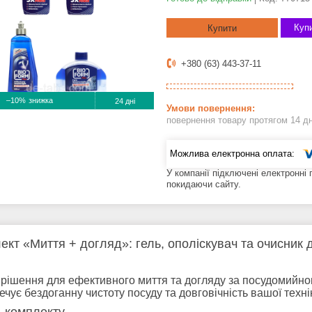
Купи
Купити
+380 (63) 443-37-11
–10%
24 дні
повернення товару протягом 14 д
У компанії підключені електронні
покидаючи сайту.
ект «Миття + догляд»: гель, ополіскувач та очисник
рішення для ефективного миття та догляду за посудомийною
ечує бездоганну чистоту посуду та довговічність вашої техні