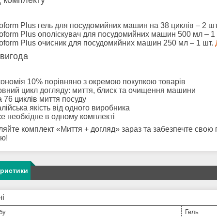
 комплекту
oform Plus гель для посудомийних машин на 38 циклів – 2 ш
oform Plus ополіскувач для посудомийних машин 500 мл – 1
oform Plus очисник для посудомийних машин 250 мл – 1 шт.
вигода
ономія 10% порівняно з окремою покупкою товарів
вний цикл догляду: миття, блиск та очищення машини
 76 циклів миття посуду
алійська якість від одного виробника
е необхідне в одному комплекті
яйте комплект «Миття + догляд» зараз та забезпечте свою
ю!
еристики
ні
бу
Гель