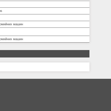
us
омийних машин
омийних машин