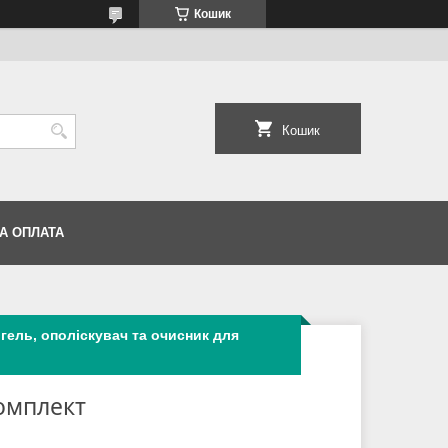
Кошик
Кошик
А ОПЛАТА
гель, ополіскувач та очисник для
омплект